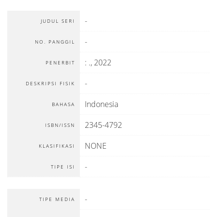
-
JUDUL SERI
-
NO. PANGGIL
:
.,
2022
PENERBIT
-
DESKRIPSI FISIK
Indonesia
BAHASA
2345-4792
ISBN/ISSN
NONE
KLASIFIKASI
-
TIPE ISI
-
TIPE MEDIA